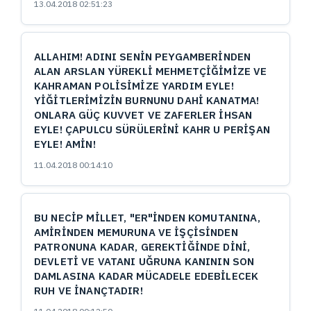
13.04.2018 02:51:23
ALLAHIM! ADINI SENİN PEYGAMBERİNDEN
ALAN ARSLAN YÜREKLİ MEHMETÇİĞİMİZE VE
KAHRAMAN POLİSİMİZE YARDIM EYLE!
YİĞİTLERİMİZİN BURNUNU DAHİ KANATMA!
ONLARA GÜÇ KUVVET VE ZAFERLER İHSAN
EYLE! ÇAPULCU SÜRÜLERİNİ KAHR U PERİŞAN
EYLE! AMİN!
11.04.2018 00:14:10
BU NECİP MİLLET, "ER"İNDEN KOMUTANINA,
AMİRİNDEN MEMURUNA VE İŞÇİSİNDEN
PATRONUNA KADAR, GEREKTİĞİNDE DİNİ,
DEVLETİ VE VATANI UĞRUNA KANININ SON
DAMLASINA KADAR MÜCADELE EDEBİLECEK
RUH VE İNANÇTADIR!