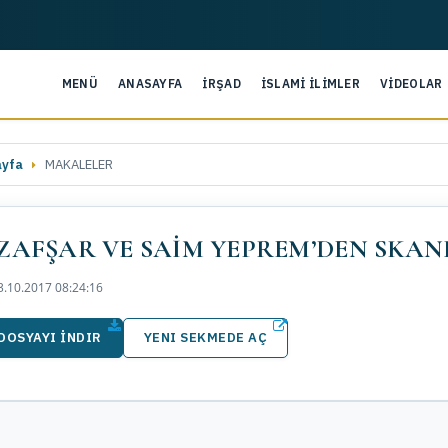
MENÜ
ANASAYFA
İRŞAD
İSLAMİ İLİMLER
VİDEOLAR
ayfa
MAKALELER
ZAFŞAR VE SAİM YEPREM’DEN SKAND
.10.2017 08:24:16
DOSYAYI İNDIR
YENI SEKMEDE AÇ