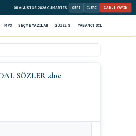
08 AĞUSTOS 2026 CUMARTESİ
CANLI YAYIN
MP3
SEÇME YAZILAR
GÜZEL S.
YABANCI DİL
AL SÖZLER .doc